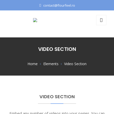
contact@flourfeel.ro
VIDEO SECTION
Home
Elements
Video Section
VIDEO SECTION
Embed any number of videos into your pages. You can